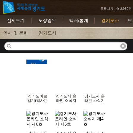
등록자료 : 총 2,959권
전체보기
도정업무
백서/통계
경기도사
보
역사 및 문화
경기도사
경기도바로
경기도사 온
경기도사 온
알기(역사문
라인 소식지
라인 소식지
화편)
제8호
제7호