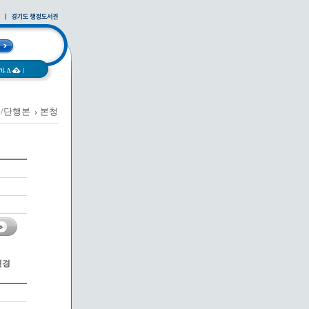
과A�
|
/단행본
본청
변경