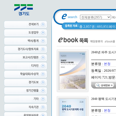
에
총 2,957권 | 693,951
2040년 파주 도
분류명 :
본청
등록일 : 2026/07
페이지:721,방문:
2040 평택 도시
분류명 :
본청