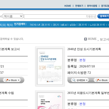
서
glife
|
페이지의 책자
2020 년 경기도
|
경기
|
배서
|
경기도
|
나의경기도
|
바로알기
|
통계
|
경기도 바로알기 (2014년)
|
너 이름이 뭐니? 경기도 도로명 이야기 위인편
|
바른공동주택관리 매뉴얼
|
통계연보
|
HOME
보고서
2021 경기도 공동주택 품질점검 사례집
|
공동주택
|
경기도 바로알기
|
시기본계획 보고서
2040년 안성 도시기본계획
국토의 계획 및 이용에 관한 법률_질의 회신 사례집
|
2020
|
의회소식 81호
|
다문화가족 소식지
분류명 :
본청
/21
등록일 : 2026/07/10
57
페이지:0,방문:72
기본계획 수립
2035년 의왕도시기본계획 일부
분류명 :
본청