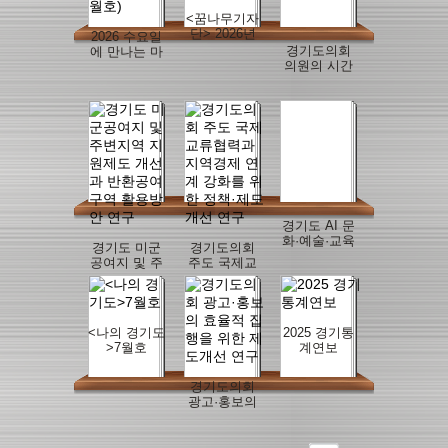
<꿈나무기자
단> 2026년
2026 수요일
여름방학호
경기도의회
에 만나는 마
의원의 시간
을정책이슈
자원 배분 실
브리프(5월
태 분석 및 의
호)
정지원 방안
경기도 AI 문
화·예술·교육
경기도 미군
경기도의회
정책 강화를
공여지 및 주
주도 국제교
위한 기술기
변지역 지원
류협력과 지
반 로컬크리
제도 개선과
역경제 연계
에이터와의
반환공여구
강화를 위한
협력방안 연
역 활용방안
정책·제도 개
구
<나의 경기도
2025 경기통
연구
선 연구
>7월호
계연보
경기도의회
광고·홍보의
효율적 집행
을 위한 제도
개선 연구