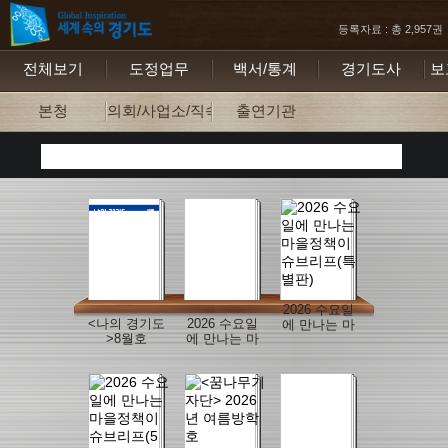
등록자료 : 총 2,957권
전체보기
도정업무
백서/통계
경기도사
보
본청
의회/사업소/직속기관
출연기관
2026 수요일
<나의 경기도
2026 수요일
에 만나는 마
>8월호
에 만나는 마
을정책이슈
을정책이슈
브리프(특별
브리프(6월
판)
호)