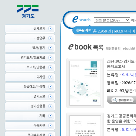
에
총 2,959권 | 693,974
2024-2025 경
통계보고서
분류명 :
의회/사
등록일 : 2026/07
페이지:93,방문:1
경기도 공공문화체
한 운영을 위한 E
개선 연구
분류명 :
의회/사