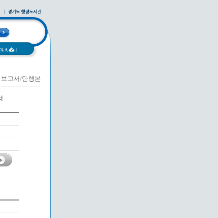
과A�
|
보고서/단행본
|
사례집
|
서