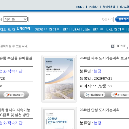
서
glife
|
페이지의 책자
2020 년 경기도
|
경기
|
배서
|
경기도
|
나의경기도
|
바로알기
|
통계
|
경기도 바로알기 (2014년)
|
너 이름이 뭐니? 경기도 도로명 이야기 위인편
|
바른공동주택관리 매뉴얼
|
통계연보
|
HOME
2021 경기도 공동주택 품질점검 사례집
|
경기도 바로알기
공동주택
|
국토의 계획 및 이용에 관한 법률_질의 회신 
기도 유통 수산물 유해물질
2040년 파주 도시기본계획 보고
2020
|
의회소식 81호
|
다문화가족 소식지
업소/직속기관
분류명 :
본청
/28
등록일 : 2026/07/21
8
페이지:721,방문:58
육 행사의 지속가능
2040년 안성 도시기본계획
SG접목 및 실천 방안
업소/직속기관
분류명 :
본청