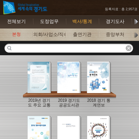
등록자료 : 총 2,957권
전체보기
도정업무
백서/통계
경기도사
보
본청
의회/사업소/직속기관
출연기관
중앙부처
2019년 경기
2019 경기도
2018 경기 통
도 주요 교통
공공도서관
계연보
지표
연감