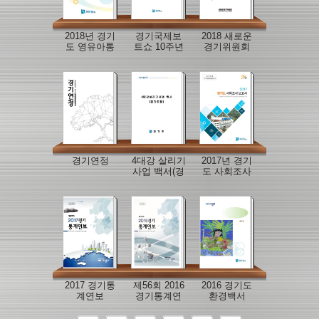
2018년 경기
경기국제보
2018 새로운
도 영유아통
트쇼 10주년
경기위원회
계 결과
백서
백서
경기연정
4대강 살리기
2017년 경기
사업 백서(경
도 사회조사
기도편)
보고서
2017 경기통
제56회 2016
2016 경기도
계연보
경기통계연
환경백서
보