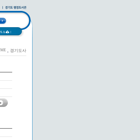
과A�
|
OME
경기도사