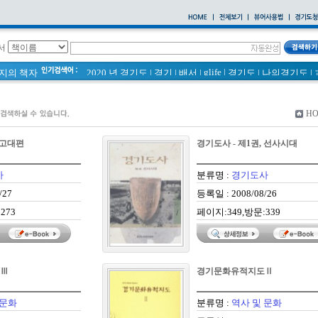
서
glife
|
페이지의 책자
2020 년 경기도
|
경기
|
배서
|
경기도
|
나의경기도
|
통계
|
바로알기
|
경기도 바로알기 (2014년)
|
너 이름이 뭐니? 경기도 도로명 이야기 위인편
|
바른공동주택관리 매뉴얼
|
H
2021 경기도 공동주택 품질점검 사례집
|
통계연보
|
경기도 바로알기
|
공동주택
|
 고대편
경기도사 - 제1권, 선사시대
국토의 계획 및 이용에 관한 법률_질의 회신 사례집
|
2020
|
의회소식 81호
|
다문화가족 소식지
사
분류명 :
경기도사
/27
등록일 : 2008/08/26
273
페이지:349,방문:339
도Ⅲ
경기문화유적지도Ⅱ
 문화
분류명 :
역사 및 문화