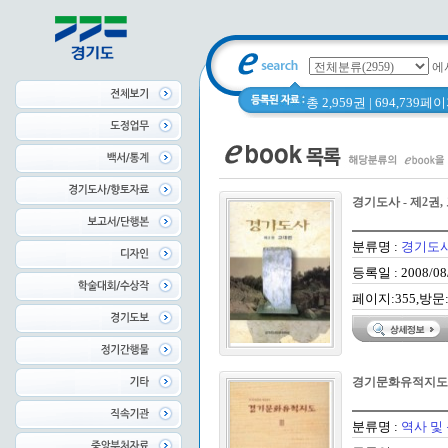
에
총 2,959권 | 694,739
경기도사 - 제2권,
분류명 :
경기도
등록일 : 2008/08
페이지:355,방문:
경기문화유적지
분류명 :
역사 및