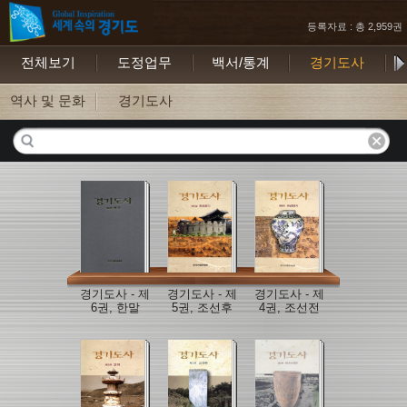
등록자료 : 총 2,959권
전체보기
도정업무
백서/통계
경기도사
보
역사 및 문화
경기도사
경기도사 - 제
경기도사 - 제
경기도사 - 제
6권, 한말
5권, 조선후
4권, 조선전
기
기