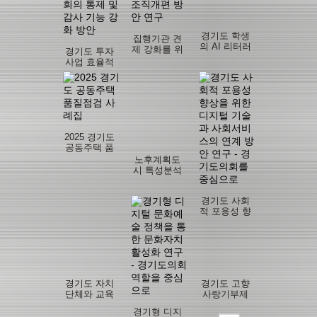
경기도 학생
집행기관 견
의 AI 리터러
제 강화를 위
경기도 투자
시 강화를 위
한 의회 내 상
사업 효율적
한 교육 및 정
임위원회 조
관리를 위한
책 지원 방안
직개편 방안
경기도의회
연구
연구
의 통제 및 감
사 기능 강화
방안
2025 경기도
공동주택 품
질점검 사례
노후계획도
집
시 특성분석
과 정책방향
설정연구 - 교
경기도 사회
육격차 해소
적 포용성 향
를 위한 경기
상을 위한 디
도의회 역할
지털 기술과
을 중심으로
사회서비스
의 연계 방안
연구 - 경기도
의회를 중심
경기도 자치
경기도 고향
으로
단체와 교육
사랑기부제
지원청의 원
활성화를 위
경기형 디지
활한 협력체
한 제도 개선