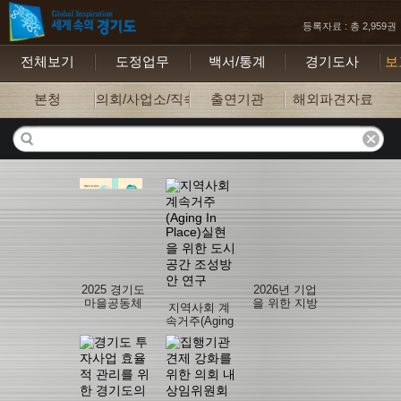
등록자료 : 총 2,959권
전체보기
도정업무
백서/통계
경기도사
보
본청
의회/사업소/직속기관
출연기관
해외파견자료
2025 경기도
2026년 기업
마을공동체
을 위한 지방
지역사회 계
기초조사
세 안내
속거주(Aging
In Place)실
현을 위한 도
시공간 조성
방안 연구