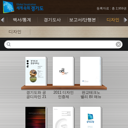
등록자료 : 총 2,959권
무
백서/통계
경기도사
보고서/단행본
디자인
디자인
경기도와 공
2011 디자인
판교테크노
공디자인 21
인증제
밸리 BI 매뉴
호
얼