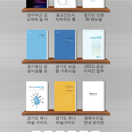
양수대교 강
광교신도시
경기도 소방
교색채 및 야
지하차도 통
BI 매뉴얼
간경관+조명
로박스 디자
+디자인개발
인개발
경기명산 공
경기도 보급
(2011) 공공
공시설물 표
형 가로시설
디자인 업무
준디자인 개
물 표준디자
현황
발
인 개발
경기도 유니
경기도 유니
평화누리길
버설 가이드
버설가이드
안내 표지판
라인 북
라인 디자인
개발