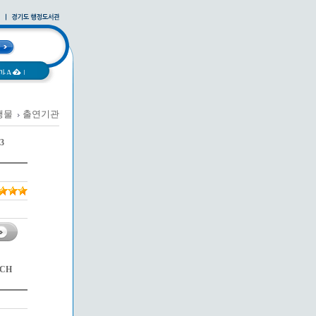
과A�
|
행물
출연기관
3
CH