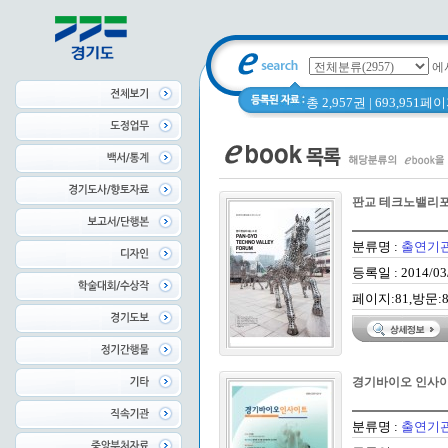
에
총 2,957권 | 693,951
판교 테크노밸리포럼
분류명 :
출연기
등록일 : 2014/03
페이지:81,방문:8
경기바이오 인사이트 
분류명 :
출연기