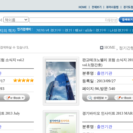
서
glife
|
페이지의 책자
2020 년 경기도
|
경기
|
백서
|
경기도
|
나의경기도
|
바로알기
|
통계
|
경기도 바로알기 (2014년)
|
너 이름이 뭐니? 경기도 도로명 이야기 위인편
|
바른공동주택관리 매뉴얼
|
HOME
정기간
2021 경기도 공동주택 품질점검 사례집
|
통계연보
|
경기도 바로알기
|
공동주택
|
 소식지 vol.2
판교테크노밸리 포럼 소식지 201
국토의 계획 및 이용에 관한 법률_질의 회신 사례집
|
vol.1(창간호)
2020
|
의회소식 81호
|
다문화가족 소식지
관
분류명 :
출연기관
/17
등록일 : 2013/09/27
93
페이지:96,방문:540
2013 July
경기바이오 인사이트 2013 MAR
관
분류명 :
출연기관