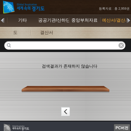
등록자료 : 총 2,959권
물
기타
공공기관/산하단체
중앙부처자료
예산서/결산서
도
결산서
검색결과가 존재하지 않습니다
PC버전