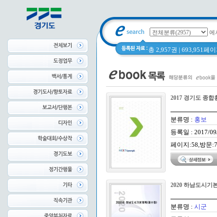
에
총 2,957권 | 693,951
2017 경기도 종
분류명 :
홍보
등록일 : 2017/09
페이지:58,방문:7
2020 하남도시기
분류명 :
시군