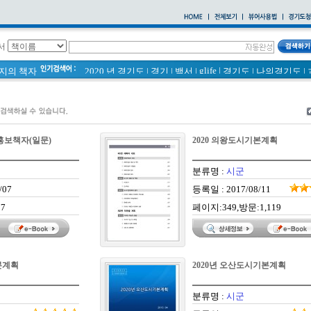
서
glife
|
페이지의 책자
2020 년 경기도
|
경기
|
백서
|
경기도
|
나의경기도
|
바로알기
|
통계
|
경기도 바로알기 (2014년)
|
너 이름이 뭐니? 경기도 도로명 이야기 위인편
|
바른공동주택관리 매뉴얼
|
2021 경기도 공동주택 품질점검 사례집
|
통계연보
|
경기도 바로알기
|
공동주택
|
합홍보책자(일문)
2020 의왕도시기본계획
국토의 계획 및 이용에 관한 법률_질의 회신 사례집
|
2020
|
의회소식 81호
|
다문화가족 소식지
분류명 :
시군
/07
등록일 : 2017/08/11
7
페이지:349,방문:1,119
본계획
2020년 오산도시기본계획
분류명 :
시군