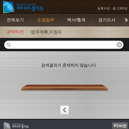
등록자료 : 총 2,959권
전체보기
도정업무
백서/통계
경기도사
보
공약/비전
업무계획,지침/편람
검색결과가 존재하지 않습니다
PC버전