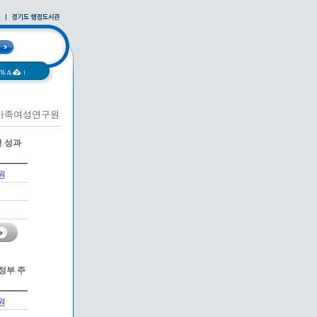
과A�
|
가족여성연구원
 성과
원
정부 주
원