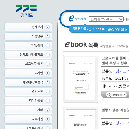
에
총 2,957권 | 693,951
코로나19를 통해
젠더 특성과 향후
분류명 :
경기도
등록일 : 2021/03
페이지:27,방문:8
전통시장은 여성
분류명 :
경기도