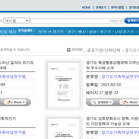
서
glife
|
페이지의 책자
2020 년 경기도
|
경기
|
백서
|
경기도
|
나의경기도
|
바로알기
|
통계
|
경기도 바로알기 (2014년)
|
너 이름이 뭐니? 경기도 도로명 이야기 위인편
|
바른공동주택관리 매뉴얼
|
HOME
공공기관/산하단체
경기도
2021 경기도 공동주택 품질점검 사례집
|
통계연보
|
경기도 바로알기
|
공동주택
|
 드러난 일자리 위기의
경기도 북경행동강령채택 25주년
국토의 계획 및 이용에 관한 법률_질의 회신 사례집
|
 과제
와 우수사례 소개
2020
|
의회소식 81호
|
다문화가족 소식지
가족여성연구원
분류명 :
경기도가족여성연구
/09
등록일 : 2021/02/10
1
페이지:27,방문:32
친화적인가
경기도 상호문화도시 정책, 지방
도 이민정책의 가능성 모색
가족여성연구원
분류명 :
경기도가족여성연구