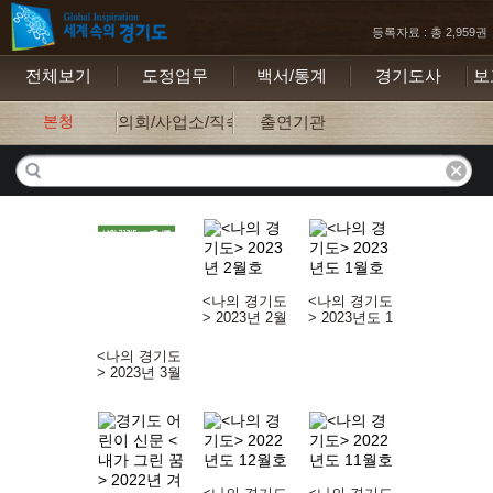
등록자료 : 총 2,959권
전체보기
도정업무
백서/통계
경기도사
보
본청
의회/사업소/직속기관
출연기관
<나의 경기도
<나의 경기도
> 2023년 2월
> 2023년도 1
호
월호
<나의 경기도
> 2023년 3월
호