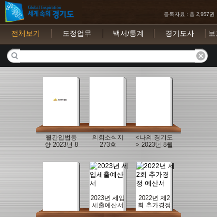
등록자료 : 총 2,957권
전체보기
도정업무
백서/통계
경기도사
보
월간입법동
의회소식지
<나의 경기도
향 2023년 8
273호
> 2023년 8월
월호
호
2023년 세입
2022년 제2
세출예산서
회 추가경정
예산서