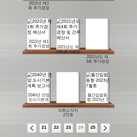
2022년 제3
회 추가경정
및 간주예산
서
2022년 제1
회 추가경정
2021년도 제
예산서
4회 추가경정
및 간주예산
2021년도 제
서
3회 추가경정
예산서
2040년 안양
월간입법동
도시기본계
향 2023년 7
획 보고서
월호
의회소식지
272호
21
22
23
24
25