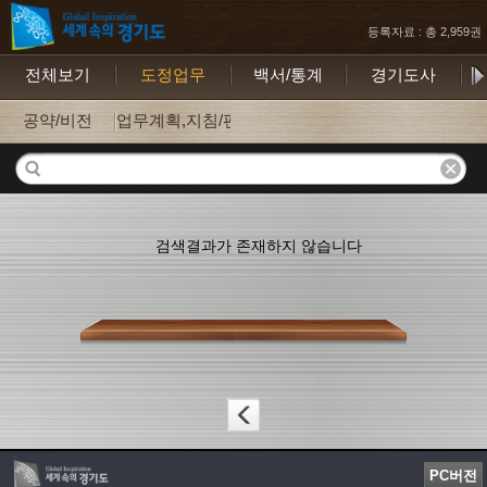
등록자료 : 총 2,959권
전체보기
도정업무
백서/통계
경기도사
보
공약/비전
업무계획,지침/편람
검색결과가 존재하지 않습니다
PC버전