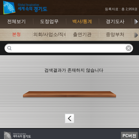
등록자료 : 총 2,959권
전체보기
도정업무
백서/통계
경기도사
보
본청
의회/사업소/직속기관
출연기관
중앙부처
검색결과가 존재하지 않습니다
PC버전