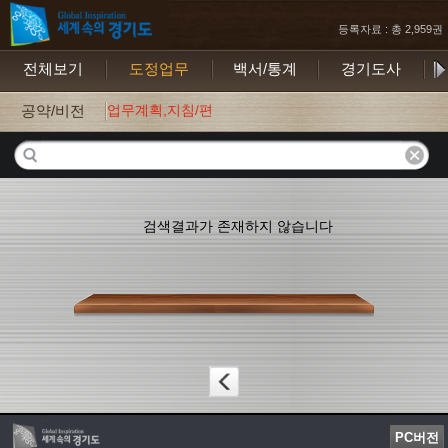
등록자료 : 총 2,959권
전체보기
도정업무
백서/통계
경기도사
보
공약/비전
업무계획,지침/편람
검색결과가 존재하지 않습니다
PC버전