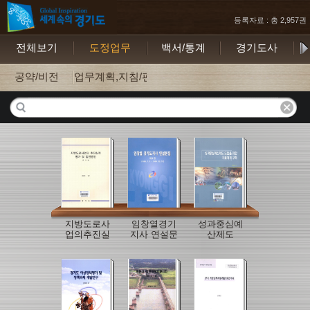
등록자료 : 총 2,957권
전체보기
도정업무
백서/통계
경기도사
보
공약/비전
업무계획,지침/편람
지방도로사
임창열경기
성과중심예
업의추진실
지사 연설문
산제도
적
집(98~99)