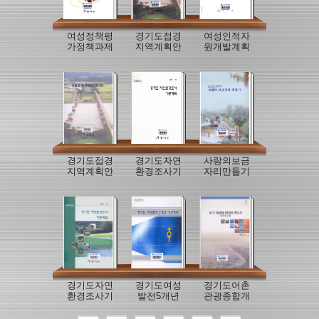
여성정책평
경기도접경
여성인적자
가정책과제
지역계획안
원개발계획
요약
경기도접경
경기도자연
사랑의보금
지역계획안
환경조사기
자리만들기
본계획요약
경기도자연
경기도여성
경기도어촌
환경조사기
발전5개년
관광종합개
본계획
발계획