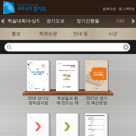
등록자료 : 총 2,959권
학술대회/수상작
경기도보
정기간행물
기타
홍보
학위논문
안내 등
시군
2018 경기도
학생들과 함
2017년 경기
청탁금지법
께 만드는 깨
도 예산운영
Q&A 사례집
끗한 경기도
성과 우수사
례집