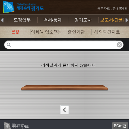
등록자료 : 총 2,957권
기
도정업무
백서/통계
경기도사
보고서/단행본
본청
의회/사업소/직속기관
출연기관
해외파견자료
검색결과가 존재하지 않습니다
PC버전