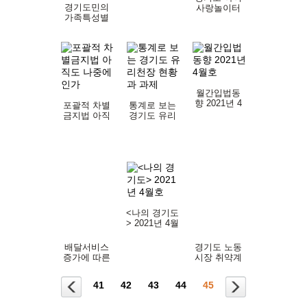
혁신과 여성
경기도민의
사랑놀이터
가족특성별
놀이지도사
시간사용
지원 성과와
과제
월간입법동
향 2021년 4
포괄적 차별
통계로 보는
월호
금지법 아직
경기도 유리
도 나중에인
천장 현황과
가
과제
<나의 경기도
> 2021년 4월
호
배달서비스
경기도 노동
증가에 따른
시장 취약계
안전교육 강
층의 일자리
화 연구
안정화를 위
41
42
43
44
45
한 뉴딜정책
대응 직업훈