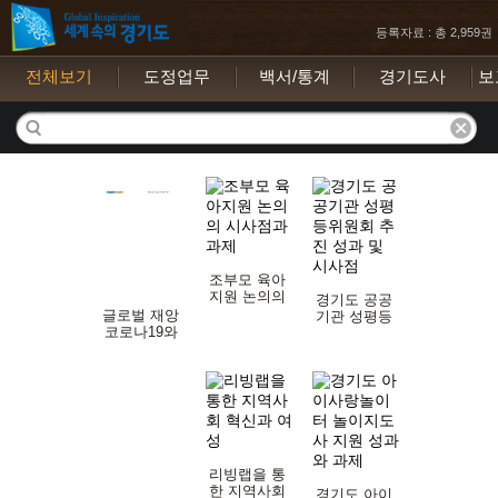
등록자료 : 총 2,959권
전체보기
도정업무
백서/통계
경기도사
보
조부모 육아
지원 논의의
경기도 공공
시사점과 과
글로벌 재앙
기관 성평등
제
코로나19와
위원회 추진
이주민
성과 및 시사
점
리빙랩을 통
한 지역사회
경기도 아이