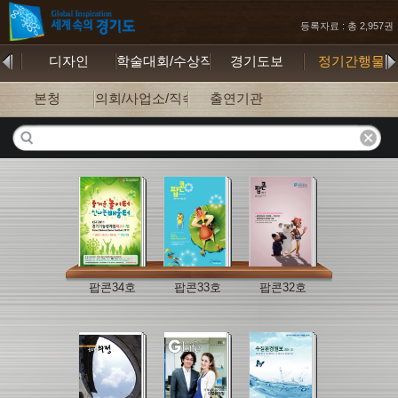
등록자료 : 총 2,957권
행본
디자인
학술대회/수상작
경기도보
정기간행물
본청
의회/사업소/직속기관
출연기관
팝콘34호
팝콘33호
팝콘32호