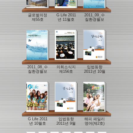
글로벌의정
G Life 2011
2011_09_수
제55호
년 11월호
질환경월보
2011_08_수
의회소식지
입법동향
질환경월보
제156호
2011년 10월
호
G Life 2011
입법동향
해피 패밀리
년 10월호
2011년 9월
영어(제2호)
호