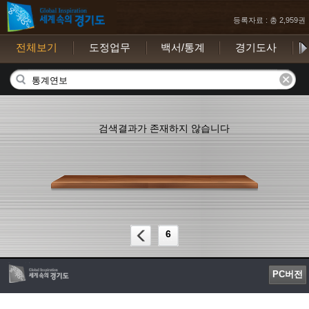
등록자료 : 총 2,959권
전체보기
도정업무
백서/통계
경기도사
보
검색결과가 존재하지 않습니다
6
PC버전