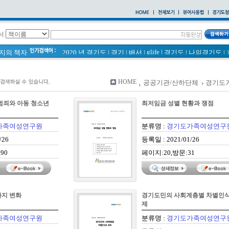
서
glife
|
페이지의 책자
2020 년 경기도
|
경기
|
배서
|
경기도
|
나의경기도
|
통계
|
바로알기
|
경기도 바로알기 (2014년)
|
너 이름이 뭐니? 경기도 도로명 이야기 위인편
|
바른공동주택관리 매뉴얼
|
통계연보
|
HOME
공공기관/산하단체
경기도
2021 경기도 공동주택 품질점검 사례집
|
경기도 바로알기
공동주택
|
국토의 계획 및 이용에 관한 법률_질의 회신 
범죄와 아동 청소년
최저임금 성별 현황과 쟁점
2020
|
의회소식 81호
|
다문화가족 소식지
가족여성연구원
분류명 :
경기도가족여성연구
/26
등록일 : 2021/01/26
90
페이지:20,방문:31
지 변화
경기도민의 사회계층별 차별인식
제
가족여성연구원
분류명 :
경기도가족여성연구