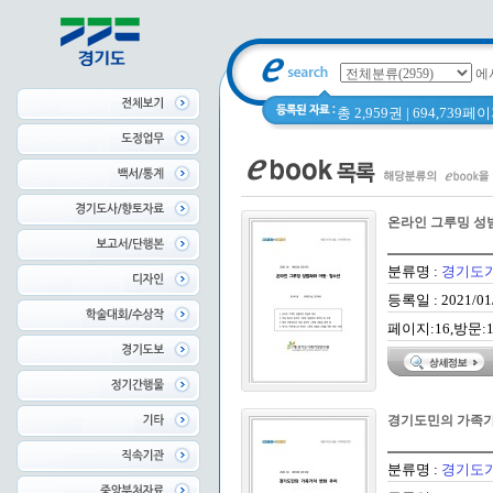
에
총 2,959권 | 694,739
온라인 그루밍 성
분류명 :
경기도
등록일 : 2021/01
페이지:16,방문:1
경기도민의 가족가
분류명 :
경기도