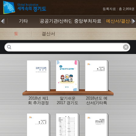
등록자료 : 총 2,959권
물
기타
공공기관/산하단체
중앙부처자료
예산서/결산서
도
결산서
2018년 제1
알기쉬운
2018년도 예
회 추가경정
2017 경기도
산서(기타특
세입세출예
결산정보
별회계)
산서