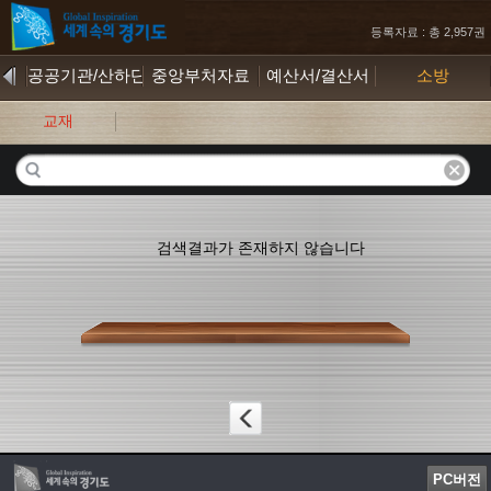
등록자료 : 총 2,957권
공공기관/산하단체
중앙부처자료
예산서/결산서
소방
교재
검색결과가 존재하지 않습니다
PC버전