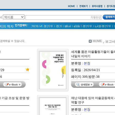
서
glife
|
페이지의 책자
2020 년 경기도
|
경기
|
배서
|
경기도
|
나의경기도
|
바로알기
|
통계
|
경기도 바로알기 (2014년)
|
너 이름이 뭐니? 경기도 도로명 이야기 위인편
|
바른공동주택관리 매뉴얼
|
통계연보
|
HOME
보고서
2021 경기도 공동주택 품질점검 사례집
|
경기도 바로알기
공동주택
|
국토의 계획 및 이용에 관한 법률_질의 회신 
보
세계를 품은 마을활동가들이 들
2020
|
의회소식 81호
|
다문화가족 소식지
내일의 이야기
분류명 :
본청
/29
등록일 : 2026/04/21
6
페이지:309,방문:38
기금 조성 및 운영 방
재난 대응에 있어 마을공동체의
역할 연구
분류명 :
본청