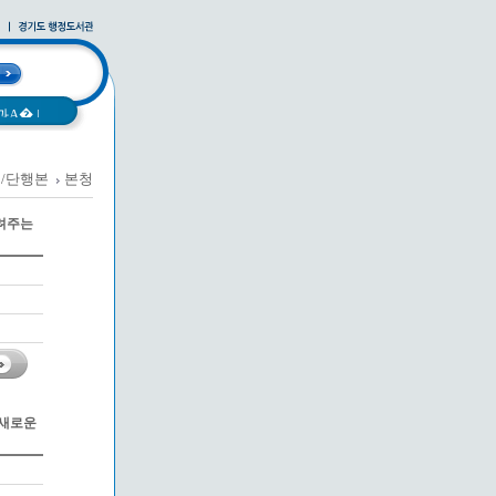
과A�
|
/단행본
본청
|
사례집
|
려주는
 새로운