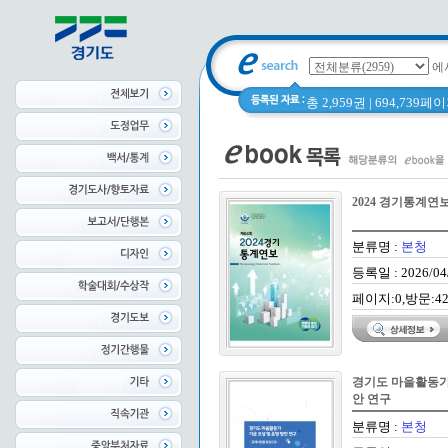
에
총 2,959권 | 694,739
2024 경기통계연
분류명 :
본청
등록일 : 2026/04
페이지:0,방문:42
경기도 마을활동가 
안 연구
분류명 :
본청