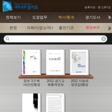
등록자료 : 총 2,957권
전체보기
도정업무
백서/통계
경기도사
보
본청
의회/사업소/직속기관
출연기관
중앙부처
정부 3.0 백
2012 경기교
2012 지방세
서(안전행정
육통계연보
정연감(행정
부)
(경기도교육
안전부)
청)