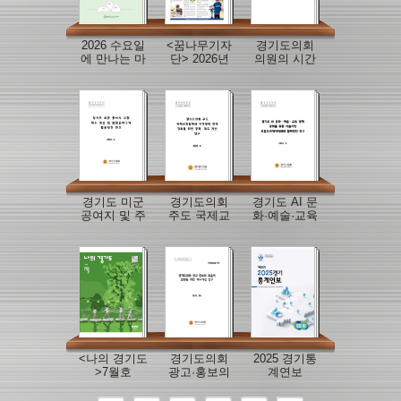
2026 수요일
<꿈나무기자
경기도의회
에 만나는 마
단> 2026년
의원의 시간
을정책이슈
여름방학호
자원 배분 실
브리프(5월
태 분석 및 의
호)
정지원 방안
경기도 미군
경기도의회
경기도 AI 문
공여지 및 주
주도 국제교
화·예술·교육
변지역 지원
류협력과 지
정책 강화를
제도 개선과
역경제 연계
위한 기술기
반환공여구
강화를 위한
반 로컬크리
역 활용방안
정책·제도 개
에이터와의
연구
선 연구
협력방안 연
구
<나의 경기도
경기도의회
2025 경기통
>7월호
광고·홍보의
계연보
효율적 집행
을 위한 제도