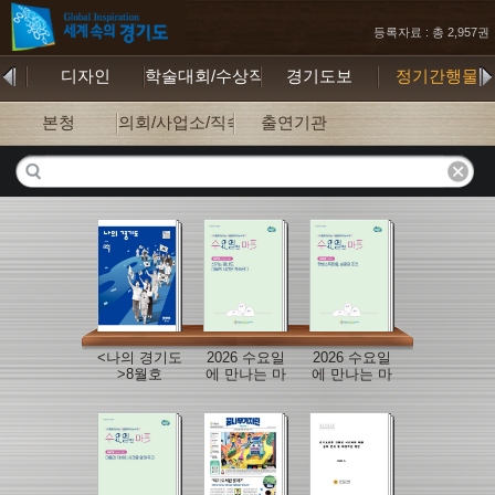
등록자료 : 총 2,957권
행본
디자인
학술대회/수상작
경기도보
정기간행물
본청
의회/사업소/직속기관
출연기관
<나의 경기도
2026 수요일
2026 수요일
>8월호
에 만나는 마
에 만나는 마
을정책이슈
을정책이슈
브리프(6월
브리프(특별
호)
판)