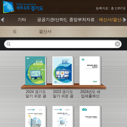
등록자료 : 총 2,957권
물
기타
공공기관/산하단체
중앙부처자료
예산서/결산서
도
결산서
2024 경기도
2023 경기도
2024년도 세
알기 쉬운 결
알기 쉬운 결
입세출예산
산보고서
산보고서
서