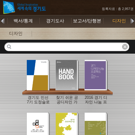
등록자료 : 총 2,957권
무
백서/통계
경기도사
보고서/단행본
디자인
디자인
경기도 민선
찾기 쉬운 공
2016 경기 디
7기 도정슬로
공디자인 가
자인 나눔 프
건 브랜드 아
이드라인
로젝트
이덴티티 매
뉴�