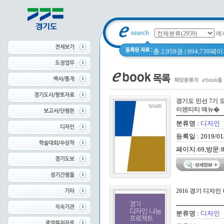
에
총 2,959권 | 694,739
경기도 민선 7기 
이덴티티 매뉴�
분류명 :
디자인
등록일 : 2019/01
페이지:69,방문:8
2016 경기 디자
분류명 :
디자인