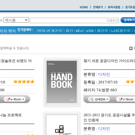
서
glife
|
페이지의 책자
2020 년 경기도
|
경기
|
배서
|
경기도
|
나의경기도
|
통계
|
바로알기
|
경기도 바로알기 (2014년)
|
너 이름이 뭐니? 경기도 도로명 이야기 위인편
|
바른공동주택관리 매뉴얼
|
통계연보
|
2021 경기도 공동주택 품질점검 사례집
|
경기도 바로알기
공동주택
|
국토의 계획 및 이용에 관한 법률_질의 회신 
도정슬로건 브랜드 아
찾기 쉬운 공공디자인 가이드라
2020
|
의회소식 81호
|
다문화가족 소식지
분류명 :
디자인
/19
등록일 : 2017/07/10
06
페이지:74,방문:663
인 나눔 프로젝트
2015~2013 경기도 공공시설물 
인 인증제
분류명 :
디자인