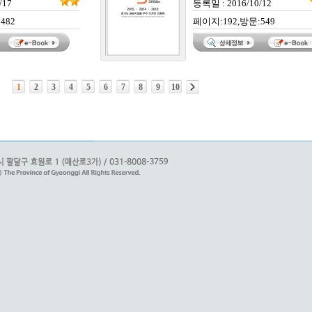
/17
등록일 : 2016/10/12
482
페이지:192,방문:549
1
2
3
4
5
6
7
8
9
10