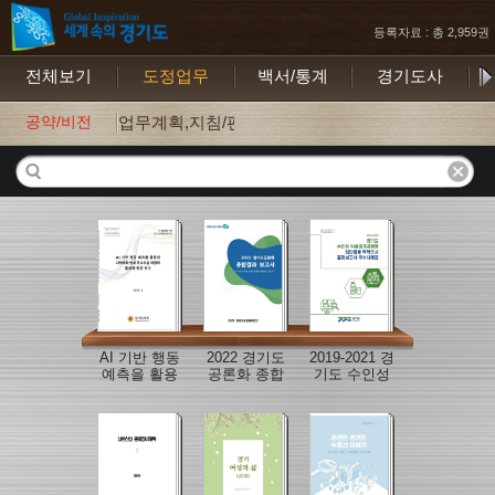
등록자료 : 총 2,959권
전체보기
도정업무
백서/통계
경기도사
보
공약/비전
업무계획,지침/편람
AI 기반 행동
2022 경기도
2019-2021 경
예측을 활용
공론화 종합
기도 수인성
한 지역사회
결과보고서
식품매개감
연계 학교시
(도심 내 군
염병 집단발
설 복합화 활
공항 문제 어
생 역학조사
성화 방안 연
떻게 해결할
결과보고서
구
것인가)
우수사례집