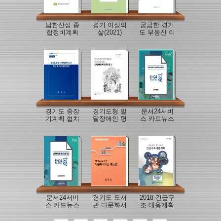
남한산성 종
경기 여성의
궁금한 경기
합정비계획
삶(2021)
도 부동산 이
야기
경기도 중장
경기도형 발
문서24서비
기계획 협치
달장애인 평
스 카드뉴스
수준 진단 및
생교육센터
(공무원)
개선방안 연
설립방안에
구
관한 연구
문서24서비
경기도 도서
2018 긴급구
스 카드뉴스
관 다문화서
조 대응계획
(기업)
비스 매뉴얼