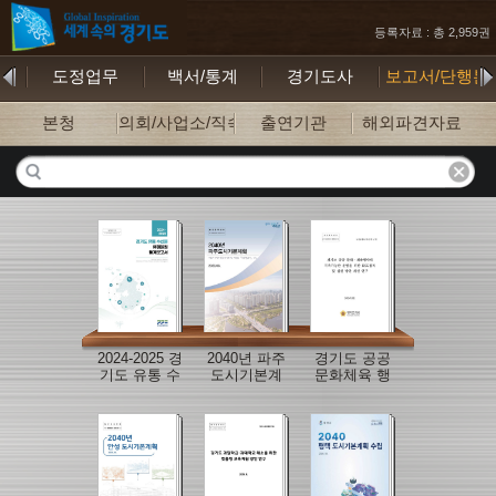
등록자료 : 총 2,959권
기
도정업무
백서/통계
경기도사
보고서/단행본
본청
의회/사업소/직속기관
출연기관
해외파견자료
2024-2025 경
2040년 파주
경기도 공공
기도 유통 수
도시기본계
문화체육 행
산물 유해물
획 보고서
사의 지속가
질 통계보고
능한 운영을
서
위한 ESG접
목 및 실천 방
안 개선 연구