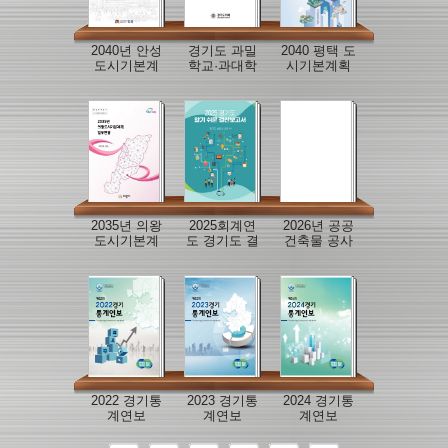
2040년 안성
경기도 과밀
2040 평택 도
도시기본계
학교·과대학
시기본계획
획
교 해소를 위
수립
한 맞춤형 교
육지원 방안
연구
2035년 의왕
2025회계연
2026년 공공
도시기본계
도 경기도 결
건축물 공사
획 일부변경
산보고서
감독 매뉴얼
2022 경기통
2023 경기통
2024 경기통
계연보
계연보
계연보