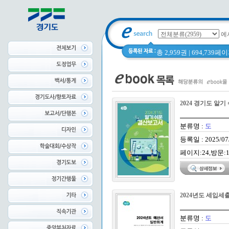
에
총 2,959권 | 694,739
2024 경기도 알
분류명 :
도
등록일 : 2025/07
페이지:24,방문:1
2024년도 세입
분류명 :
도