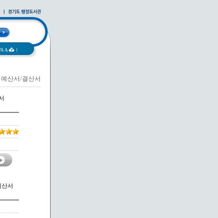
과A�
|
예산서/결산서
|
사례집
|
서
예산서