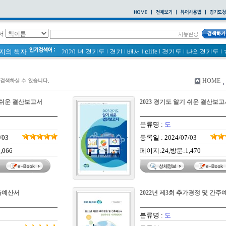
서
glife
|
페이지의 책자
2020 년 경기도
|
경기
|
배서
|
경기도
|
나의경기도
|
통계
|
바로알기
|
경기도 바로알기 (2014년)
|
너 이름이 뭐니? 경기도 도로명 이야기 위인편
|
바른공동주택관리 매뉴얼
|
통계연보
|
HOME
2021 경기도 공동주택 품질점검 사례집
|
경기도 바로알기
공동주택
|
국토의 계획 및 이용에 관한 법률_질의 회신 
기 쉬운 결산보고서
2023 경기도 알기 쉬운 결산보고
2020
|
의회소식 81호
|
다문화가족 소식지
분류명 :
도
/03
등록일 : 2024/07/03
,066
페이지:24,방문:1,470
세출예산서
2022년 제3회 추가경정 및 간주
분류명 :
도