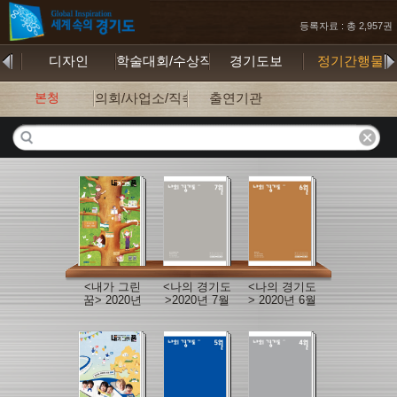
등록자료 : 총 2,957권
행본
디자인
학술대회/수상작
경기도보
정기간행물
본청
의회/사업소/직속기관
출연기관
<내가 그린
<나의 경기도
<나의 경기도
꿈> 2020년
>2020년 7월
> 2020년 6월
여름호
호
호