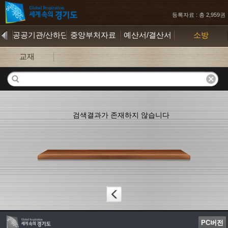
등록자료 : 총 2,959권
공공기관/산하단체
중앙부처자료
예산서/결산서
소방
교재
검색결과가 존재하지 않습니다
PC버전