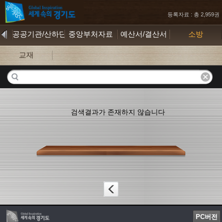
등록자료 : 총 2,959권
공공기관/산하단체
중앙부처자료
예산서/결산서
소방
교재
검색결과가 존재하지 않습니다
PC버전