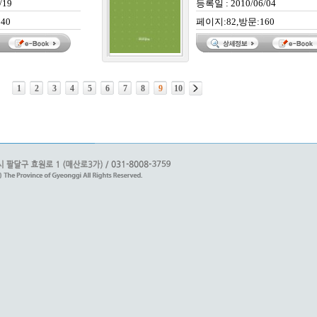
/19
등록일 : 2010/06/04
40
페이지:82,방문:160
1
2
3
4
5
6
7
8
9
10