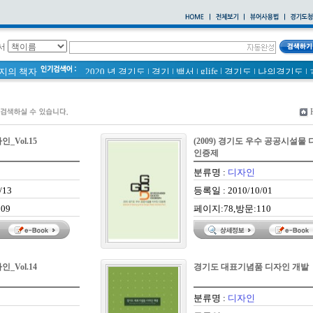
서
glife
|
페이지의 책자
2020 년 경기도
|
경기
|
백서
|
경기도
|
나의경기도
|
바로알기
|
통계
|
경기도 바로알기 (2014년)
|
너 이름이 뭐니? 경기도 도로명 이야기 위인편
|
바른공동주택관리 매뉴얼
|
2021 경기도 공동주택 품질점검 사례집
|
통계연보
|
경기도 바로알기
|
공동주택
|
_Vol.15
(2009) 경기도 우수 공공시설물
국토의 계획 및 이용에 관한 법률_질의 회신 사례집
|
인증제
2020
|
의회소식 81호
|
다문화가족 소식지
분류명 :
디자인
/13
등록일 : 2010/10/01
09
페이지:78,방문:110
_Vol.14
경기도 대표기념품 디자인 개발
분류명 :
디자인