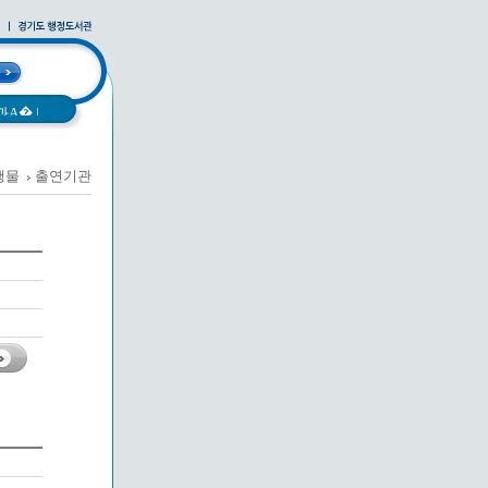
과A�
|
행물
출연기관
|
사례집
|