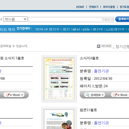
서
glife
|
페이지의 책자
2020 년 경기도
|
경기
|
배서
|
경기도
|
나의경기도
|
바로알기
|
통계
|
경기도 바로알기 (2014년)
|
너 이름이 뭐니? 경기도 도로명 이야기 위인편
|
바른공동주택관리 매뉴얼
|
통계연보
|
HOME
정기간
2021 경기도 공동주택 품질점검 사례집
|
경기도 바로알기
공동주택
|
국토의 계획 및 이용에 관한 법률_질의 회신 
 소식지 5월호
소식지4월호
2020
|
의회소식 81호
|
다문화가족 소식지
관
분류명 :
출연기관
/08
등록일 : 2012/04/30
5
페이지:1,방문:24
팝콘11월호
관
분류명 :
출연기관