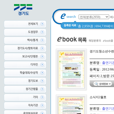
에
총 2,959권 | 694,739
경기도청소년수련원
분류명 :
출연기
등록일 : 2012/06
페이지:2,방문:2
소식지2월호
분류명 :
출연기