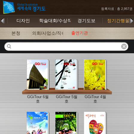
등록자료 : 총 2,957권
행본
디자인
학술대회/수상작
경기도보
정기간행물
본청
의회/사업소/직속기관
출연기관
GGiTour 6월
GGiTour 5월
GGiTour 4월
호
호
호