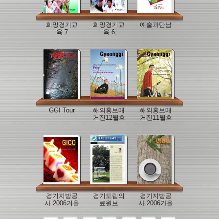
희망경기교
희망경기교
예술과만남
육 7
육 6
GGI Tour
해외홍보매
해외홍보매
거진12월호
거진11월호
경기지방공
경기도립의
경기지방공
사 2006겨울
료원보
사 2006가을