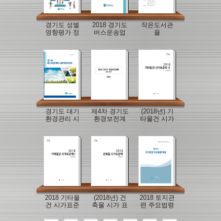
경기도 성별
2018 경기도
작은도서관
영향평가 정
버스운송업
을
책개선 사례
체 일반 및 재
RENOVATION
무현황 조사
하다
경기도 대기
제4차 경기도
(2018년) 기
환경관리 시
환경보전계
타물건 시가
행계획(변경)
획(2018～
표준액 2
2027) 계획편
2018 기타물
(2018년) 건
2018 토지관
건 시가표준
축물 시가 표
련 주요법령
액 1
준액
해설