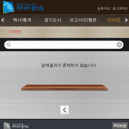
등록자료 : 총 2,959권
무
백서/통계
경기도사
보고서/단행본
디자인
디자인
검색결과가 존재하지 않습니다
PC버전