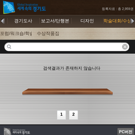
등록자료 : 총 2,959권
계
경기도사
보고서/단행본
디자인
학술대회/수상
포럼/워크숍/학술대회
수상작품집
검색결과가 존재하지 않습니다
1
2
PC버전