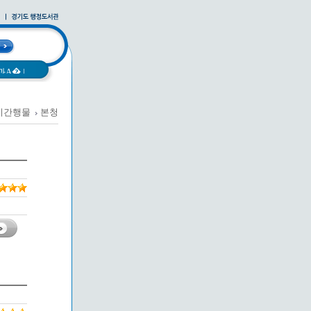
과A�
|
기간행물
본청