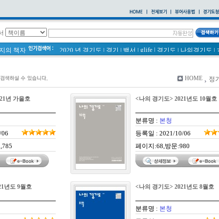
서
glife
|
페이지의 책자
2020 년 경기도
|
경기
|
백서
|
경기도
|
나의경기도
|
바로알기
|
통계
|
경기도 바로알기 (2014년)
|
너 이름이 뭐니? 경기도 도로명 이야기 위인편
|
바른공동주택관리 매뉴얼
|
HOME
정
2021 경기도 공동주택 품질점검 사례집
|
통계연보
|
경기도 바로알기
|
공동주택
|
021년 가을호
<나의 경기도> 2021년도 10월호
국토의 계획 및 이용에 관한 법률_질의 회신 사례집
|
2020
|
의회소식 81호
|
다문화가족 소식지
분류명 :
본청
/06
등록일 : 2021/10/06
,785
페이지:68,방문:980
21년도 9월호
<나의 경기도> 2021년도 8월호
분류명 :
본청