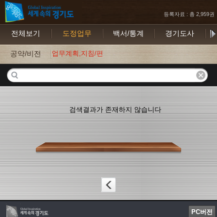
등록자료 : 총 2,959권
전체보기
도정업무
백서/통계
경기도사
보
공약/비전
업무계획,지침/편람
검색결과가 존재하지 않습니다
PC버전