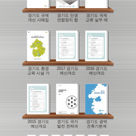
경기도 규제
경기도 민생
경기도 국제
개선 사례집
연합정치 합
교류 실무 매
의문
뉴얼
경기도 환경
2017 경기도
2016 경기도
교육 시설 가
예산개요
예산개요
이드북
2015 경기도
경기도 국가
경기도 광역
예산개요
발전 전략과
건축기본계
제
획