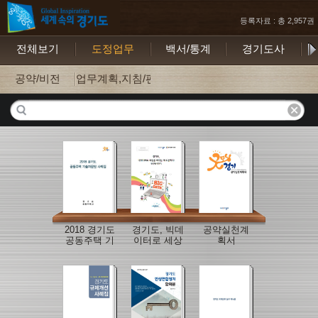
등록자료 : 총 2,957권
전체보기
도정업무
백서/통계
경기도사
보
공약/비전
업무계획,지침/편람
2018 경기도
경기도, 빅데
공약실천계
공동주택 기
이터로 세상
획서
술자문단 사
을 바꾸는데
례집
도전하다. 2