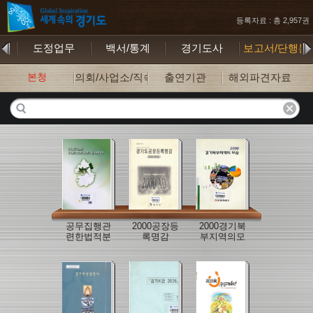
등록자료 : 총 2,957권
기
도정업무
백서/통계
경기도사
보고서/단행본
본청
의회/사업소/직속기관
출연기관
해외파견자료
공무집행관
2000공장등
2000경기북
련한법적분
록명감
부지역의모
쟁연구
습