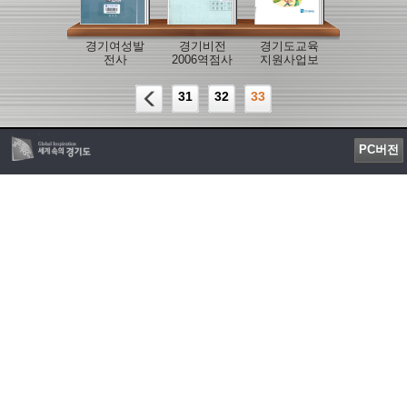
경기여성발
경기비전
경기도교육
전사
2006역점사
지원사업보
업심의
고서
31
32
33
PC버전